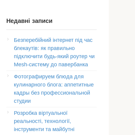
Недавні записи
Безперебійний інтернет під час
блекаутів: як правильно
підключити будь-який роутер чи
Mesh-систему до павербанка
Фотографируем блюда для
кулинарного блога: аппетитные
кадры без профессиональной
студии
Розробка віртуальної
реальності, технології,
інструменти та майбутні