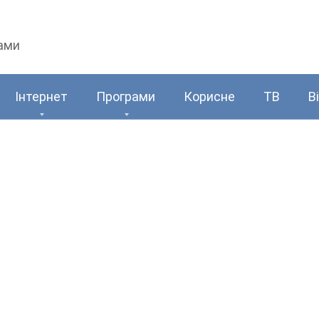
рами
Інтернет
Програми
Корисне
ТВ
В