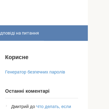
ідповіді на питання
Корисне
Генератор безпечних паролів
Останні коментарі
Дмитрий
до
Что делать, если