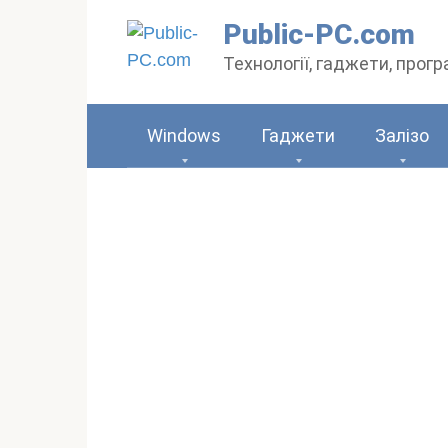
Перейти
Public-PC.com
до
Технології, гаджети, прог
вмісту
Windows
Гаджети
Залізо