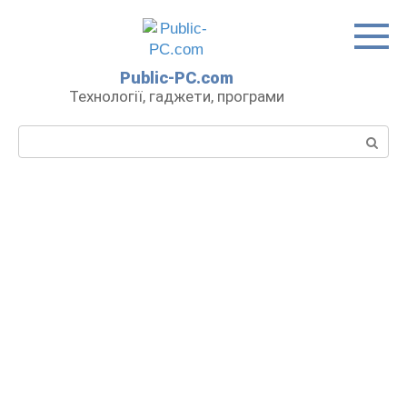
Перейти
до
вмісту
Public-PC.com
Технології, гаджети, програми
Пошук: