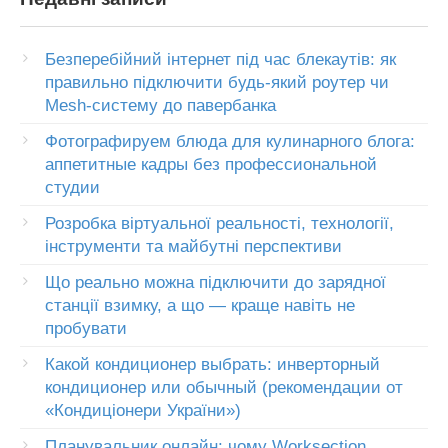
Безперебійний інтернет під час блекаутів: як
правильно підключити будь-який роутер чи
Mesh-систему до павербанка
Фотографируем блюда для кулинарного блога:
аппетитные кадры без профессиональной
студии
Розробка віртуальної реальності, технології,
інструменти та майбутні перспективи
Що реально можна підключити до зарядної
станції взимку, а що — краще навіть не
пробувати
Какой кондиционер выбрать: инверторный
кондиционер или обычный (рекомендации от
«Кондиціонери України»)
Планувальник онлайн: чому Worksection