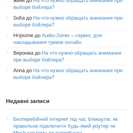
женя
до
На что нужно обращать внимание при
выборе бойлера?
Sofia
до
На что нужно обращать внимание при
выборе бойлера?
Hripsime
до
Audio-Joiner – сервис для
накладывания треков онлайн
Вероніка
до
На что нужно обращать внимание
при выборе бойлера?
Anna
до
На что нужно обращать внимание при
выборе бойлера?
Недавні записи
Безперебійний інтернет під час блекаутів: як
правильно підключити будь-який роутер чи
Mesh-систему до павербанка