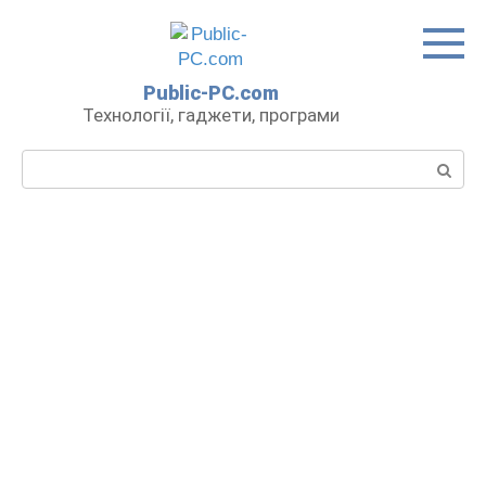
Перейти
до
вмісту
Public-PC.com
Технології, гаджети, програми
Пошук: