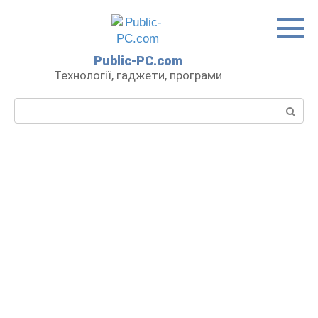
Перейти
до
вмісту
Public-PC.com
Технології, гаджети, програми
Пошук: