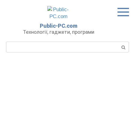
Перейти
до
вмісту
Public-PC.com
Технології, гаджети, програми
Пошук: