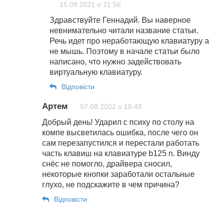
15.09.2021 о 21:56
Здравствуйте Геннадий. Вы наверное
невнимательно читали название статьи.
Речь идет про неработающую клавиатуру а
не мышь. Поэтому в начале статьи было
написано, что нужно задействовать
виртуальную клавиатуру.
Відповіcти
Артем
07.08.2022 о 18:49
Добрый день! Ударил с психу по столу на
компе высветилась ошибка, после чего он
сам перезапустился и перестали работать
часть клавиш на клавиатуре b125 n. Винду
снёс не помогло, драйвера сносил,
некоторые кнопки заработали остальные
глухо, не подскажите в чем причина?
Відповіcти