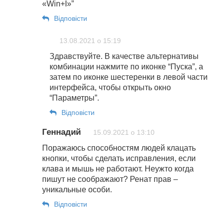
«Win+I»”
Відповіcти
13.08.2021 о 15:19
Здравствуйте. В качестве альтернативы
комбинации нажмите по иконке “Пуска”, а
затем по иконке шестеренки в левой части
интерфейса, чтобы открыть окно
“Параметры”.
Відповіcти
Геннадий
15.09.2021 о 13:10
Поражаюсь способностям людей клацать
кнопки, чтобы сделать исправления, если
клава и мышь не работают. Неужто когда
пишут не соображают? Ренат прав –
уникальные особи.
Відповіcти