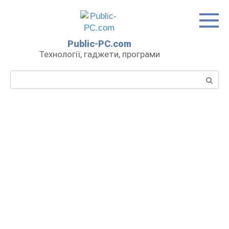
Перейти
до
вмісту
Public-PC.com
Технології, гаджети, програми
Пошук: