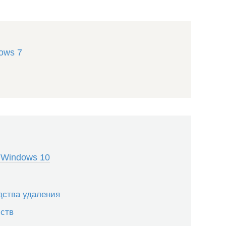
ows 7
 Windows 10
дства удаления
йств