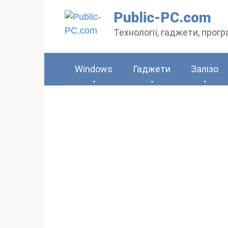
Перейти
Public-PC.com
до
Технології, гаджети, прог
вмісту
Windows
Гаджети
Залізо