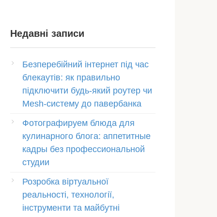
Недавні записи
Безперебійний інтернет під час
блекаутів: як правильно
підключити будь-який роутер чи
Mesh-систему до павербанка
Фотографируем блюда для
кулинарного блога: аппетитные
кадры без профессиональной
студии
Розробка віртуальної
реальності, технології,
інструменти та майбутні