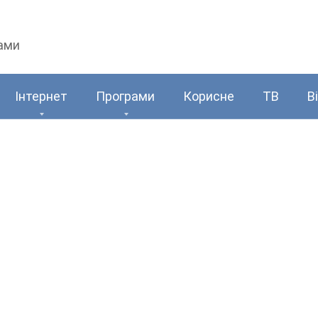
рами
Інтернет
Програми
Корисне
ТВ
В