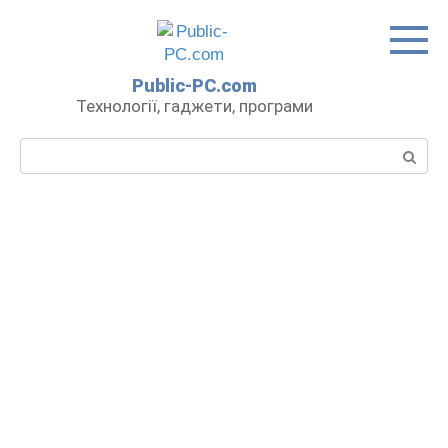
Перейти
до
вмісту
Public-PC.com
Технології, гаджети, програми
Пошук: