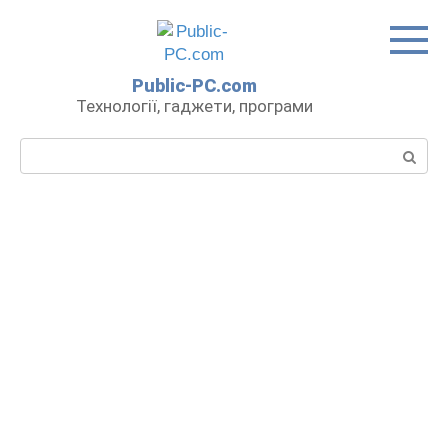
Перейти
до
вмісту
Public-PC.com
Технології, гаджети, програми
Пошук: