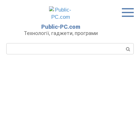
Перейти
до
вмісту
Public-PC.com
Технології, гаджети, програми
Пошук: