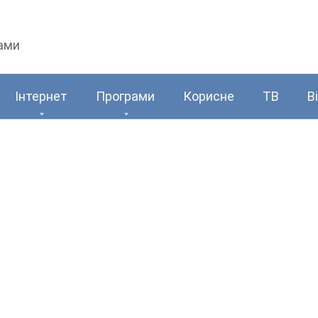
рами
Інтернет
Програми
Корисне
ТВ
В