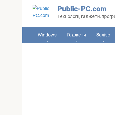
Перейти
Public-PC.com
до
Технології, гаджети, прог
вмісту
Windows
Гаджети
Залізо