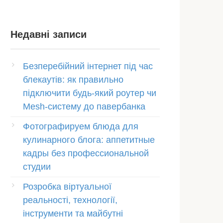
Недавні записи
Безперебійний інтернет під час
блекаутів: як правильно
підключити будь-який роутер чи
Mesh-систему до павербанка
Фотографируем блюда для
кулинарного блога: аппетитные
кадры без профессиональной
студии
Розробка віртуальної
реальності, технології,
інструменти та майбутні