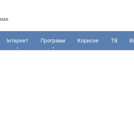
рами
Інтернет
Програми
Корисне
ТВ
В