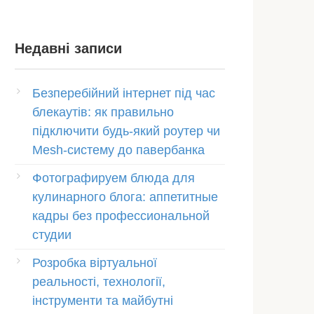
Недавні записи
Безперебійний інтернет під час
блекаутів: як правильно
підключити будь-який роутер чи
Mesh-систему до павербанка
Фотографируем блюда для
кулинарного блога: аппетитные
кадры без профессиональной
студии
Розробка віртуальної
реальності, технології,
інструменти та майбутні