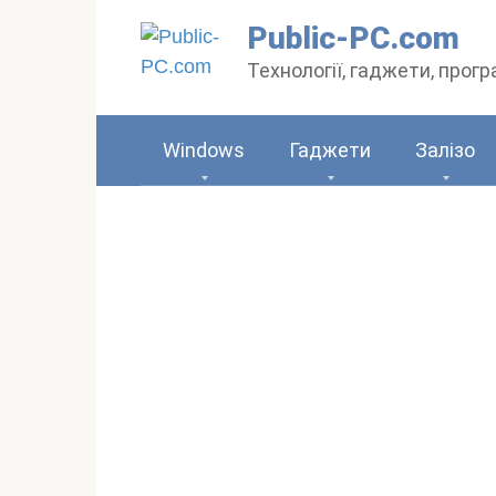
Перейти
Public-PC.com
до
Технології, гаджети, прог
вмісту
Windows
Гаджети
Залізо