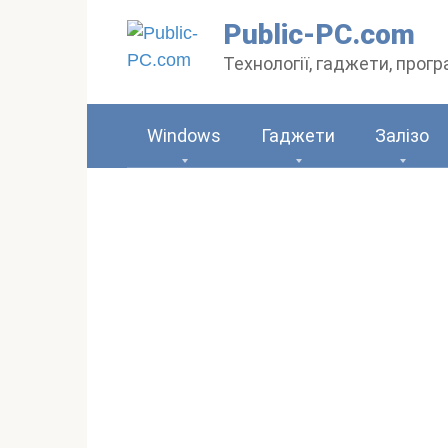
Перейти
Public-PC.com
до
Технології, гаджети, прог
вмісту
Windows
Гаджети
Залізо