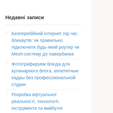
Недавні записи
Безперебійний інтернет під час
блекаутів: як правильно
підключити будь-який роутер чи
Mesh-систему до павербанка
Фотографируем блюда для
кулинарного блога: аппетитные
кадры без профессиональной
студии
Розробка віртуальної
реальності, технології,
інструменти та майбутні