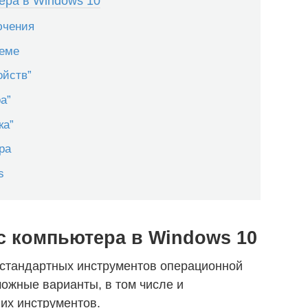
ера в Windows 10
ючения
теме
ойств”
а”
ка”
ра
s
с компьютера в Windows 10
стандартных инструментов операционной
ожные варианты, в том числе и
их инструментов.