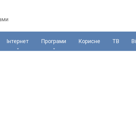
рами
Інтернет
Програми
Корисне
ТВ
В