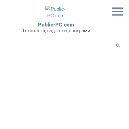
Перейти
до
вмісту
Public-PC.com
Технології, гаджети, програми
Пошук: