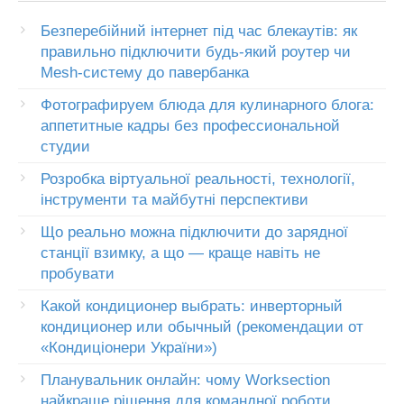
Безперебійний інтернет під час блекаутів: як
правильно підключити будь-який роутер чи
Mesh-систему до павербанка
Фотографируем блюда для кулинарного блога:
аппетитные кадры без профессиональной
студии
Розробка віртуальної реальності, технології,
інструменти та майбутні перспективи
Що реально можна підключити до зарядної
станції взимку, а що — краще навіть не
пробувати
Какой кондиционер выбрать: инверторный
кондиционер или обычный (рекомендации от
«Кондиціонери України»)
Планувальник онлайн: чому Worksection
найкраще рішення для командної роботи